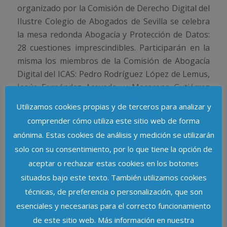
organizado por la Comisión de Derecho Digital del
Ilustre Colegio de Abogados de Sevilla se celebra
la mesa redonda Abogacía y Protección de Datos:
28 cuestiones imprescindibles. Participarán en la
misma los miembros de la Comisión de Abogacía
Digital del ICAS: Pedro Rodríguez López de Lemus,
Jesús Fernández Acevedo, y Macarena Gutiérrez
Pérez. Presentará Martina Mastrantoni, diputada
Utilizamos cookies propias y de terceros para analizar y
de la Junta de Gobierno y coordinadora de la
comprender cómo utiliza este sitio web de forma
Comisión de Abogacía Digital.
anónima. Estas cookies de análisis y medición se utilizarán
Más información en:
solo con su consentimiento, por lo que tiene la opción de
https://www.icas.es/evento/abogacia-proteccion-
aceptar o rechazar estas cookies en los botones
datos-2021/
situados bajo este texto. También utilizamos cookies
técnicas, de preferencia o personalización, que son
esenciales y necesarias para el correcto funcionamiento
de este sitio web. Más información en nuestra