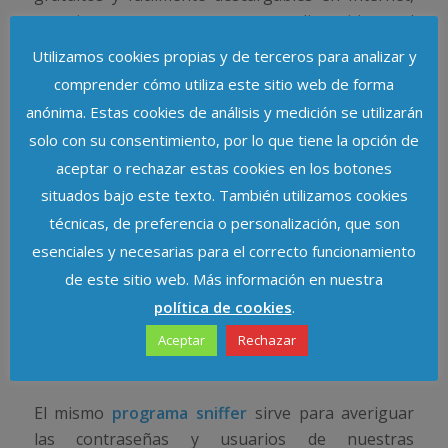
para interponerse entre nuestro dispositivo y el
router de la Wifi pública, y así poder ver a que
Utilizamos cookies propias y de terceros para analizar y
páginas web no cifradas nos conectamos, y lo que
comprender cómo utiliza este sitio web de forma
es peor, que usuario y contraseña usamos para
anónima. Estas cookies de análisis y medición se utilizarán
acceder a éstas. Por ello, cuando estemos
solo con su consentimiento, por lo que tiene la opción de
conectados a este tipo de redes sólo debemos
aceptar o rechazar estas cookies en los botones
identificarnos en páginas web que cifren sus
situados bajo este texto. También utilizamos cookies
comunicaciones con nuestro dispositivo, lo que es
técnicas, de preferencia o personalización, que son
comprobable viendo si en nuestro navegador, la
esenciales y necesarias para el correcto funcionamiento
dirección de la página comienza por https:// en vez
de este sitio web. Más información en nuestra
de http://, o si se incluye junto a la barra de
dirección del navegador un candado cerrado.
política de cookies
.
Aceptar
Rechazar
4. Usar cuentas de correo electrónico sin
certificados de cifrado
El mismo
programa sniffer
sirve para averiguar
las contraseñas y usuarios de nuestras