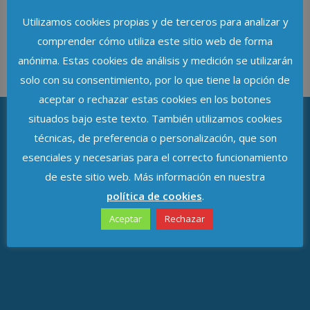
Utilizamos cookies propias y de terceros para analizar y
comprender cómo utiliza este sitio web de forma
anónima. Estas cookies de análisis y medición se utilizarán
solo con su consentimiento, por lo que tiene la opción de
aceptar o rechazar estas cookies en los botones
situados bajo este texto. También utilizamos cookies
técnicas, de preferencia o personalización, que son
ASOCIACIÓN DE DELEGADOS DE
esenciales y necesarias para el correcto funcionamiento
PROTECCIÓN DE DATOS DE ANDALUCÍA
de este sitio web. Más información en nuestra
política de cookies
.
Avenida de República Argentina, n.º 37
Aceptar
Rechazar
C.P. 41011, Sevilla