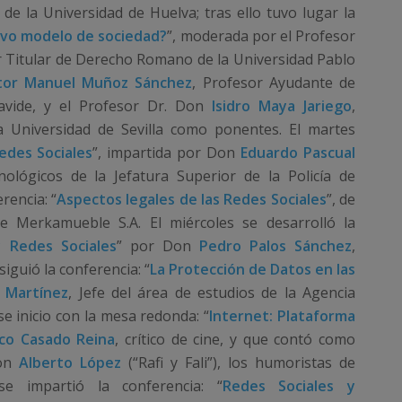
 de la Universidad de Huelva; tras ello tuvo lugar la
evo modelo de sociedad?
”, moderada por el Profesor
r Titular de Derecho Romano de la Universidad Pablo
tor Manuel Muñoz Sánchez
, Profesor Ayudante de
avide, y el Profesor Dr. Don
Isidro Maya Jariego
,
la Universidad de Sevilla como ponentes. El martes
edes Sociales
”, impartida por Don
Eduardo Pascual
nológicos de la Jefatura Superior de la Policía de
rencia: “
Aspectos legales de las Redes Sociales
”, de
e Merkamueble S.A. El miércoles se desarrolló la
 Redes Sociales
” por Don
Pedro Palos Sánchez
,
iguió la conferencia: “
La Protección de Datos en las
z Martínez
, Jefe del área de estudios de la Agencia
se inicio con la mesa redonda: “
Internet: Plataforma
ico Casado Reina
, crítico de cine, y que contó como
on
Alberto López
(“Rafi y Fali”), los humoristas de
e impartió la conferencia: “
Redes Sociales y