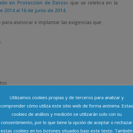
ado en Protección de Datos
» que se celebra en la
 2014 al 16 de junio de 2014.
o para asesorar e implantar las exigencias que
:
tos
tección de datos.
Utilizamos cookies propias y de terceros para analizar y
comprender cómo utiliza este sitio web de forma anónima. Estas
tros profesionales que quieran prestar servicios de
cookies de análisis y medición se utilizarán solo con su
 protección de datos. No obstante, de haber plazas
 y personas interesadas en la materia.
consentimiento, por lo que tiene la opción de aceptar o rechazar
estas cookies en los botones situados bajo este texto. También