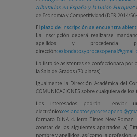
tributarios en España y la Unión Europea”
de Economía y Competitividad (DER 2014/564
El
plazo de inscripción se encuentra abiert
La inscripción deberá realizarse mandan
apellidos y procedencia 
dirección
cesiondatosyprocesopenal@gmail
La lista de asistentes se confeccionará por
la Sala de Grados (70 plazas).
Igualmente la Dirección Académica del Con
COMUNICACIONES sobre cualquiera de los t
Los interesados podrán enviar u
electrónico:
cesiondatosyprocesopenal@gma
formato DINA 4, letra Times New Roman 12
constar de los siguientes apartados: a) Tít
nombre y apellidos, así como la profesión, y 