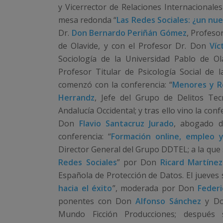
y Vicerrector de Relaciones Internacionales
mesa redonda “
Las Redes Sociales: ¿un nu
Dr.
Don Bernardo Periñán Gómez
, Profeso
de Olavide, y con el Profesor Dr. Don
Víc
Sociología de la Universidad Pablo de Ol
Profesor Titular de Psicología Social de 
comenzó con la conferencia: “
Menores y R
Herrandz
, Jefe del Grupo de Delitos Tec
Andalucía Occidental; y tras ello vino la confe
Don
Flavio Santacruz Jurado
, abogado d
conferencia: “
Formación online, empleo y
Director General del Grupo DDTEL; a la que s
Redes Sociales
” por Don
Ricard Martíne
Española de Protección de Datos. El jueves 
hacia el éxito
”, moderada por Don
Feder
ponentes con Don
Alfonso Sánchez
y D
Mundo Ficción Producciones; después s