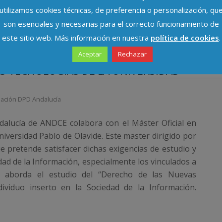
utilizamos cookies técnicas, de preferencia o personalización, qu
son esenciales y necesarias para el correcto funcionamiento de
este sitio web. Más información en nuestra
política de cookies
.
Aceptar
Rechazar
S TECNOLOGIAS DE LA UNIVERSIDAD
iación DPD Andalucía
dalucía de ANDCE colabora con el Máster Oficial en
iversidad Pablo de Olavide. Este master dirigido por
e pretende satisfacer dichas exigencias de estudio y
dad de la Información, especialmente los vinculados a
Se aborda el estudio del “Derecho de las Nuevas
dividuo inserto en la Sociedad de la Información.