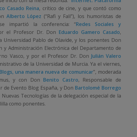
se inicio con la mesa redonda: “
Internet: Plataforma
ico Casado Reina
, crítico de cine, y que contó como
on
Alberto López
(“Rafi y Fali”), los humoristas de
e impartió la conferencia: “
Redes Sociales y
or el Profesor Dr. Don
Eduardo Gamero Casado
,
la Universidad Pablo de Olavide, y los ponentes Don
ón y Administración Electrónica del Departamento de
ierno Vasco, y por el Profesor Dr. Don
Julián Valero
istrativo de la Universidad de Murcia. Ya el viernes,
Blogs, una manera nueva de comunicar
”, moderada
emus, y con Don
Benito Castro
, Responsable de
r de Evento Blog España, y Don
Bartolomé Borrego
e Nuevas Tecnologías de la delegación especial de la
lilla como ponentes.