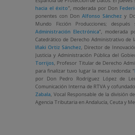
Española de Protección de Datos. El jueves 
hacia el éxito
”, moderada por Don
Feder
ponentes con Don
Alfonso Sánchez
y D
Mundo Ficción Producciones; después s
Administración Electrónica
”, moderada p
Catedrático de Derecho Administrativo de 
Iñaki Ortiz Sánchez
, Director de Innovaci
Justicia y Administración Pública del Gob
Torrijos
, Profesor Titular de Derecho Admin
para finalizar tuvo lugar la mesa redonda: “
por Don Pedro Rodríguez López de L
Comunicación Interna de RTVA y cofundado
Zabala
, Vocal Responsable de la división d
Agencia Tributaria en Andalucía, Ceuta y Me