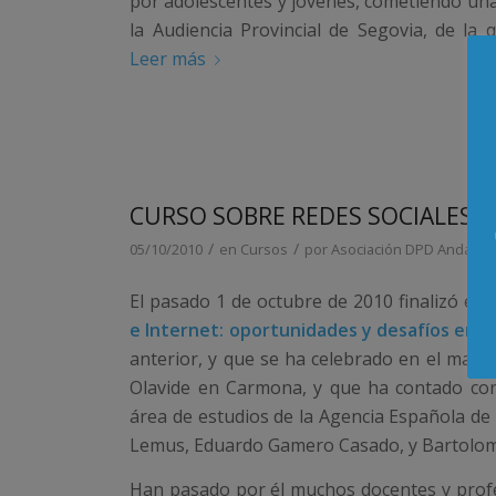
por adolescentes y jóvenes, cometiendo una 
la Audiencia Provincial de Segovia, de l
Leer más
CURSO SOBRE REDES SOCIALES
/
/
05/10/2010
en
Cursos
por
Asociación DPD Andalucí
El pasado 1 de octubre de 2010 finalizó el 
e Internet: oportunidades y desafíos en 
anterior, y que se ha celebrado en el marc
Olavide en Carmona, y que ha contado con 
área de estudios de la Agencia Española de
Lemus, Eduardo Gamero Casado, y Bartolom
Han pasado por él muchos docentes y profe