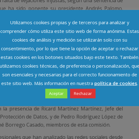
falta de vejaciones injustas, según una sentencia de
a que ha sido ponente su presidente Andrés Palomo.
Utilizamos cookies propias y de terceros para analizar y
comprender cómo utiliza este sitio web de forma anónima. Estas
cookies de análisis y medición se utilizarán solo con su
consentimiento, por lo que tiene la opción de aceptar o rechazar
estas cookies en los botones situados bajo este texto. También
utilizamos cookies técnicas, de preferencia o personalización, qu
a
son esenciales y necesarias para el correcto funcionamiento de
este sitio web. Más información en nuestra
política de cookies
.
curso patrocinado por esta comisión: “
Redes Sociales
un nuevo modelo de sociedad
”, que comenzó el lunes
Aceptar
Rechazar
o de los cursos de verano de la Universidad Pablo de
la presencia de Ricard Martínez Martínez, Jefe del
 Protección de Datos, y de Pedro Rodríguez López de
é Borrego Casado, miembros de esta comisión.
sionales que han analizado las redes sociales desde