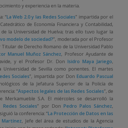
ocimiento y experiencia en la materia.
a: “
La Web 2.0 y las Redes Sociales
” impartida por el
 Catedrático de Economía Financiera y Contabilidad,
 de la Universidad de Huelva; tras ello tuvo lugar la
evo modelo de sociedad?
”, moderada por el Profesor
r Titular de Derecho Romano de la Universidad Pablo
tor Manuel Muñoz Sánchez
, Profesor Ayudante de
avide, y el Profesor Dr. Don
Isidro Maya Jariego
,
la Universidad de Sevilla como ponentes. El martes
edes Sociales
”, impartida por Don
Eduardo Pascual
nológicos de la Jefatura Superior de la Policía de
rencia: “
Aspectos legales de las Redes Sociales
”, de
e Merkamueble S.A. El miércoles se desarrolló la
 Redes Sociales
” por Don
Pedro Palos Sánchez
,
iguió la conferencia: “
La Protección de Datos en las
z Martínez
, Jefe del área de estudios de la Agencia