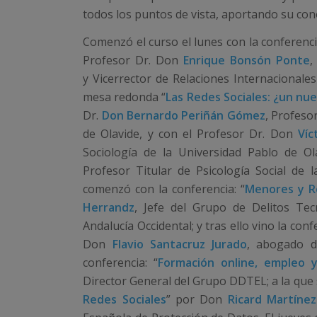
todos los puntos de vista, aportando su con
Comenzó el curso el lunes con la conferenci
Profesor Dr. Don
Enrique Bonsón Ponte
,
y Vicerrector de Relaciones Internacionales
mesa redonda “
Las Redes Sociales: ¿un nu
Dr.
Don Bernardo Periñán Gómez
, Profeso
de Olavide, y con el Profesor Dr. Don
Víc
Sociología de la Universidad Pablo de Ol
Profesor Titular de Psicología Social de 
comenzó con la conferencia: “
Menores y R
Herrandz
, Jefe del Grupo de Delitos Tec
Andalucía Occidental; y tras ello vino la confe
Don
Flavio Santacruz Jurado
, abogado d
conferencia: “
Formación online, empleo y
Director General del Grupo DDTEL; a la que s
Redes Sociales
” por Don
Ricard Martíne