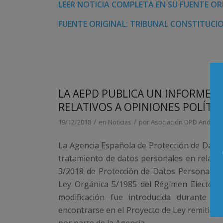
LEER NOTICIA COMPLETA EN SU FUENTE OR
FUENTE ORIGINAL: TRIBUNAL CONSTITUCI
LA AEPD PUBLICA UN INFORME 
RELATIVOS A OPINIONES POLÍTI
/
/
19/12/2018
en
Noticias
por
Asociación DPD Andaluc
La Agencia Española de Protección de Dato
tratamiento de datos personales en relación
3/2018 de Protección de Datos Personales y
Ley Orgánica 5/1985 del Régimen Electoral
modificación fue introducida durante l
encontrarse en el Proyecto de Ley remitido 