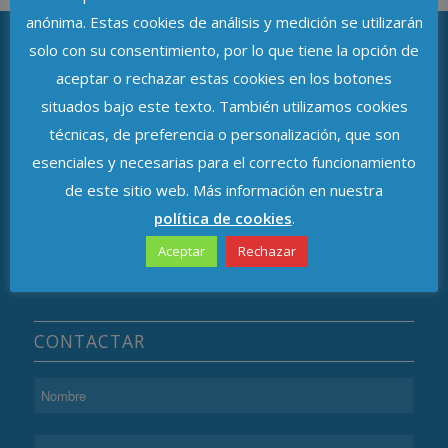
anónima. Estas cookies de análisis y medición se utilizarán
solo con su consentimiento, por lo que tiene la opción de
aceptar o rechazar estas cookies en los botones
ASOCIACIÓN DE DELEGADOS DE
situados bajo este texto. También utilizamos cookies
PROTECCIÓN DE DATOS DE ANDALUCÍA
técnicas, de preferencia o personalización, que son
Avenida de República Argentina, n.º 37
esenciales y necesarias para el correcto funcionamiento
de este sitio web. Más información en nuestra
C.P. 41011, Sevilla
política de cookies
.
Aceptar
Rechazar
CONTACTAR