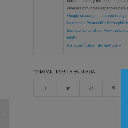
características y términos en que v
diversas provincias españolas para e
Google se compromete a no recoge
La Agencia
Protección Datos
pide i
Los coches de Street View vuelven a
islaBit
los 71 artículos informativos »
COMPARTIR ESTA ENTRADA
Google se compromete a no
recoger datos de las redes wifi para
… –...