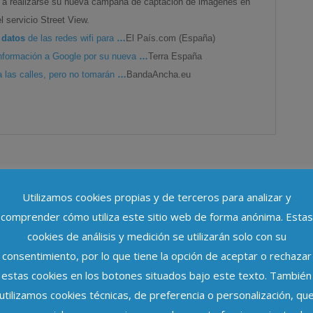
a a realizarse su nueva campaña de captación de imágenes en
l servicio Street View.
r
datos
de las redes wifi para
…
El País.com (España)
nformación a Google por su nueva
…
Terra España
 las calles, pero no tomarán
…
BandaAncha.eu
Utilizamos cookies propias y de terceros para analizar y
comprender cómo utiliza este sitio web de forma anónima. Estas
cookies de análisis y medición se utilizarán solo con su
consentimiento, por lo que tiene la opción de aceptar o rechazar
estas cookies en los botones situados bajo este texto. También
utilizamos cookies técnicas, de preferencia o personalización, qu