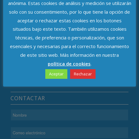
anónima. Estas cookies de análisis y medición se utilizarán
solo con su consentimiento, por lo que tiene la opción de
ASOCIACIÓN DE DELEGADOS DE
aceptar o rechazar estas cookies en los botones
PROTECCIÓN DE DATOS DE ANDALUCÍA
situados bajo este texto. También utilizamos cookies
técnicas, de preferencia o personalización, que son
Avenida de República Argentina, n.º 37
esenciales y necesarias para el correcto funcionamiento
C.P. 41011, Sevilla
de este sitio web. Más información en nuestra
política de cookies
.
Aceptar
Rechazar
CONTACTAR