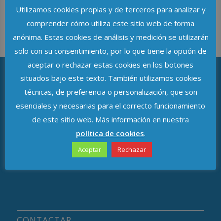
Utilizamos cookies propias y de terceros para analizar y
comprender cómo utiliza este sitio web de forma
anónima. Estas cookies de análisis y medición se utilizarán
solo con su consentimiento, por lo que tiene la opción de
aceptar o rechazar estas cookies en los botones
situados bajo este texto. También utilizamos cookies
técnicas, de preferencia o personalización, que son
ASOCIACIÓN DE DELEGADOS DE
PROTECCIÓN DE DATOS DE ANDALUCÍA
esenciales y necesarias para el correcto funcionamiento
de este sitio web. Más información en nuestra
Avenida de República Argentina, n.º 37
política de cookies
.
C.P. 41011, Sevilla
Aceptar
Rechazar
CONTACTAR