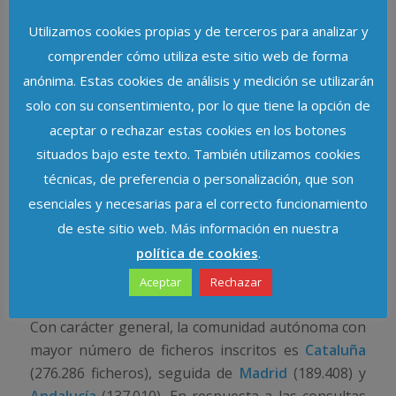
ficheros inscritos a lo largo de 2008, los mayores
Utilizamos cookies propias y de terceros para analizar y
incrementos en la inscripción se producen
comprender cómo utiliza este sitio web de forma
nuevamente en ficheros con fines de
anónima. Estas cookies de análisis y medición se utilizarán
videovigilancia: Los ficheros de videovigilancia
solo con su consentimiento, por lo que tiene la opción de
inscritos en el RGPD en 2008 han duplicado a los
aceptar o rechazar estas cookies en los botones
de 2007, si en 2007 se inscribieron 5.012 ficheros,
en 2008 fueron 9.604, alcanzando una cifra total
situados bajo este texto. También utilizamos cookies
de 15.510. El 98,1% de ellos son de titularidad
técnicas, de preferencia o personalización, que son
privada y el 1,9% de titularidad pública. También
esenciales y necesarias para el correcto funcionamiento
destacan en cuanto a mayor volumen de ficheros
de este sitio web. Más información en nuestra
inscritos la gestión de clientes, contable, fiscal y
política de cookies
.
administrativa, seguidos de los ficheros de
Aceptar
Rechazar
recursos humanos y los de gestión de nóminas.
Con carácter general, la comunidad autónoma con
mayor número de ficheros inscritos es
Cataluña
(276.286 ficheros), seguida de
Madrid
(189.408) y
Andalucía
(137.010). En respuesta a las consultas