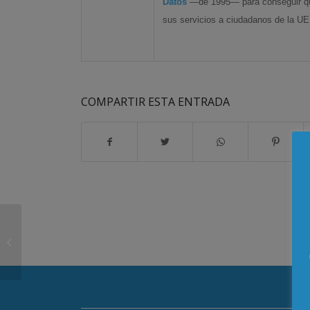
Datos
—de 1995— para conseguir que
sus servicios a ciudadanos de la U
COMPARTIR ESTA ENTRADA
CSI-F lleva ante la Agencia de
Protección de Datos el listado de …
–...