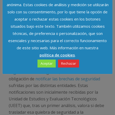
otras autoridades han subido en 2019 un 33%,
anónima. Estas cookies de análisis y medición se utilizarán
pasando de 594 de 2018 a 709 en 2019. En cuanto
solo con su consentimiento, por lo que tiene la opción de
a los casos con componentes transfronterizos que
aceptar o rechazar estas cookies en los botones
afectan a ciudadanos o a responsables en España,
situados bajo este texto. También utilizamos cookies
la AEPD colabora en su resolución. Durante 2019
técnicas, de preferencia o personalización, que son
la Agencia ha participado en 21 nuevos casos
esenciales y necesarias para el correcto funcionamiento
como autoridad principal y 565 como autoridad
de este sitio web. Más información en nuestra
interesada, lo que supone un 140% de crecimiento
política de cookies
.
respecto al año anterior.
Aceptar
Rechazar
En cuanto a las
notificaciones de quiebras de
seguridad
ante la Agencia, el RGPD extiende la
obligación de
notificar las brechas de seguridad
sufridas por las distintas entidades. Estas
notificaciones son inicialmente recibidas por la
Unidad de Estudios y Evaluación Tecnológicos
(UEET) que, tras un primer análisis, valora si debe
trasladar esa quiebra de seguridad a la