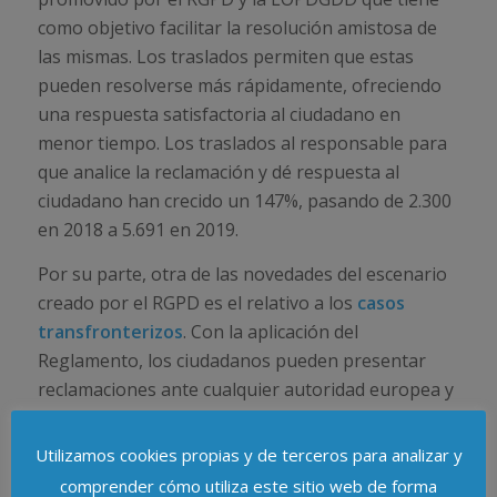
como objetivo facilitar la resolución amistosa de
las mismas. Los traslados permiten que estas
pueden resolverse más rápidamente, ofreciendo
una respuesta satisfactoria al ciudadano en
menor tiempo. Los traslados al responsable para
que analice la reclamación y dé respuesta al
ciudadano han crecido un 147%, pasando de 2.300
en 2018 a 5.691 en 2019.
Por su parte, otra de las novedades del escenario
creado por el RGPD es el relativo a los
casos
transfronterizos
. Con la aplicación del
Reglamento, los ciudadanos pueden presentar
reclamaciones ante cualquier autoridad europea y
estas se trasladan esas reclamaciones para que
sean atendidas adecuadamente. Los
Utilizamos cookies propias y de terceros para analizar y
procedimientos transfronterizos procedentes de
comprender cómo utiliza este sitio web de forma