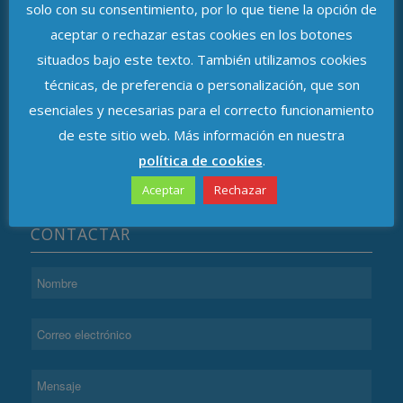
ASOCIACIÓN DE DELEGADOS DE
solo con su consentimiento, por lo que tiene la opción de
PROTECCIÓN DE DATOS DE ANDALUCÍA
aceptar o rechazar estas cookies en los botones
situados bajo este texto. También utilizamos cookies
Avenida de República Argentina, n.º 37
técnicas, de preferencia o personalización, que son
C.P. 41011, Sevilla
esenciales y necesarias para el correcto funcionamiento
de este sitio web. Más información en nuestra
política de cookies
.
Aceptar
Rechazar
CONTACTAR