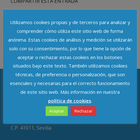
COMPARTIR ESTA ENTRADA
Utilizamos cookies propias y de terceros para analizar y
comprender cómo utiliza este sitio web de forma
anónima. Estas cookies de análisis y medición se utilizarán
solo con su consentimiento, por lo que tiene la opción de
aceptar o rechazar estas cookies en los botones
situados bajo este texto. También utilizamos cookies
técnicas, de preferencia o personalización, que son
esenciales y necesarias para el correcto funcionamiento
de este sitio web. Más información en nuestra
ASOCIACIÓN DE DELEGADOS DE
PROTECCIÓN DE DATOS DE ANDALUCÍA
política de cookies
.
Aceptar
Rechazar
Avenida de República Argentina, n.º 37
C.P. 41011, Sevilla