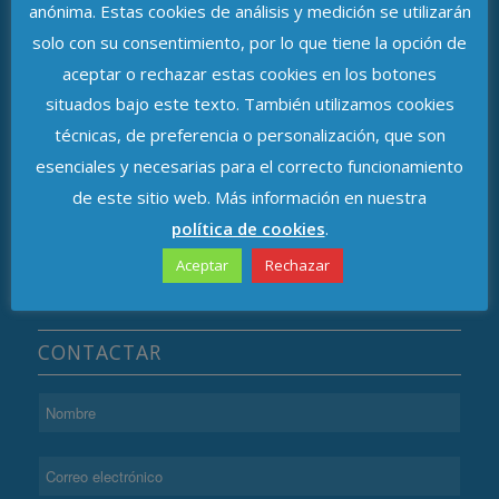
anónima. Estas cookies de análisis y medición se utilizarán
solo con su consentimiento, por lo que tiene la opción de
ASOCIACIÓN DE DELEGADOS DE
aceptar o rechazar estas cookies en los botones
PROTECCIÓN DE DATOS DE ANDALUCÍA
situados bajo este texto. También utilizamos cookies
técnicas, de preferencia o personalización, que son
Avenida de República Argentina, n.º 37
esenciales y necesarias para el correcto funcionamiento
C.P. 41011, Sevilla
de este sitio web. Más información en nuestra
política de cookies
.
Aceptar
Rechazar
CONTACTAR