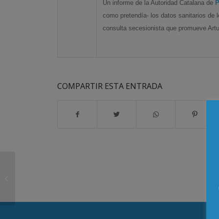
Un informe de la Autoridad Catalana de
P
como pretendía- los datos sanitarios de 
consulta secesionista que promueve Ar
COMPARTIR ESTA ENTRADA
Un auto judicial «no ve delito» de
vulneración de la protección de …...