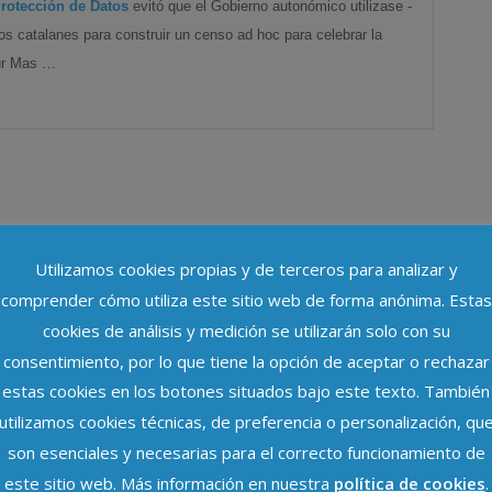
rotección de Datos
evitó que el Gobierno autonómico utilizase -
los catalanes para construir un censo ad hoc para celebrar la
tur Mas …
Utilizamos cookies propias y de terceros para analizar y
comprender cómo utiliza este sitio web de forma anónima. Estas
cookies de análisis y medición se utilizarán solo con su
consentimiento, por lo que tiene la opción de aceptar o rechazar
estas cookies en los botones situados bajo este texto. También
utilizamos cookies técnicas, de preferencia o personalización, qu
son esenciales y necesarias para el correcto funcionamiento de
este sitio web. Más información en nuestra
política de cookies
.