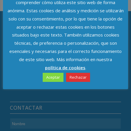
comprender cómo utiliza este sitio web de forma
anónima. Estas cookies de análisis y medición se utilizarán
solo con su consentimiento, por lo que tiene la opción de
aceptar o rechazar estas cookies en los botones
ASOCIACIÓN DE DELEGADOS DE
situados bajo este texto. También utilizamos cookies
PROTECCIÓN DE DATOS DE ANDALUCÍA
técnicas, de preferencia o personalización, que son
esenciales y necesarias para el correcto funcionamiento
Avenida de República Argentina, n.º 37
de este sitio web. Más información en nuestra
C.P. 41011, Sevilla
política de cookies
.
Aceptar
Rechazar
CONTACTAR