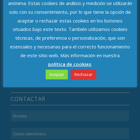
anónima. Estas cookies de análisis y medición se utilizarán
solo con su consentimiento, por lo que tiene la opción de
ASOCIACIÓN DE DELEGADOS DE
aceptar o rechazar estas cookies en los botones
PROTECCIÓN DE DATOS DE ANDALUCÍA
situados bajo este texto. También utilizamos cookies
técnicas, de preferencia o personalización, que son
Avenida de República Argentina, n.º 37
esenciales y necesarias para el correcto funcionamiento
C.P. 41011, Sevilla
de este sitio web. Más información en nuestra
política de cookies
.
Aceptar
Rechazar
CONTACTAR