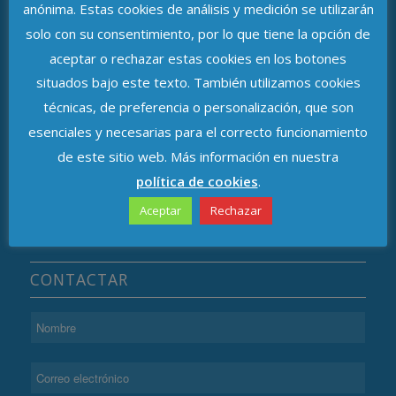
anónima. Estas cookies de análisis y medición se utilizarán
solo con su consentimiento, por lo que tiene la opción de
ASOCIACIÓN DE DELEGADOS DE
aceptar o rechazar estas cookies en los botones
PROTECCIÓN DE DATOS DE ANDALUCÍA
situados bajo este texto. También utilizamos cookies
técnicas, de preferencia o personalización, que son
Avenida de República Argentina, n.º 37
esenciales y necesarias para el correcto funcionamiento
C.P. 41011, Sevilla
de este sitio web. Más información en nuestra
política de cookies
.
Aceptar
Rechazar
CONTACTAR