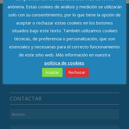
anónima. Estas cookies de análisis y medición se utilizarán
solo con su consentimiento, por lo que tiene la opción de
aceptar o rechazar estas cookies en los botones
ASOCIACIÓN DE DELEGADOS DE
situados bajo este texto. También utilizamos cookies
PROTECCIÓN DE DATOS DE ANDALUCÍA
técnicas, de preferencia o personalización, que son
Avenida de República Argentina, n.º 37
esenciales y necesarias para el correcto funcionamiento
de este sitio web. Más información en nuestra
C.P. 41011, Sevilla
política de cookies
.
Aceptar
Rechazar
CONTACTAR