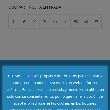
COMPARTIR ESTA ENTRADA
Utilizamos cookies propias y de terceros para analizar y
ASOCIACIÓN DE DELEGADOS DE
comprender cómo utiliza este sitio web de forma
PROTECCIÓN DE DATOS DE ANDALUCÍA
anónima. Estas cookies de análisis y medición se utilizarán
solo con su consentimiento, por lo que tiene la opción de
Avenida de República Argentina, n.º 37
aceptar o rechazar estas cookies en los botones
C.P. 41011, Sevilla
situados bajo este texto. También utilizamos cookies