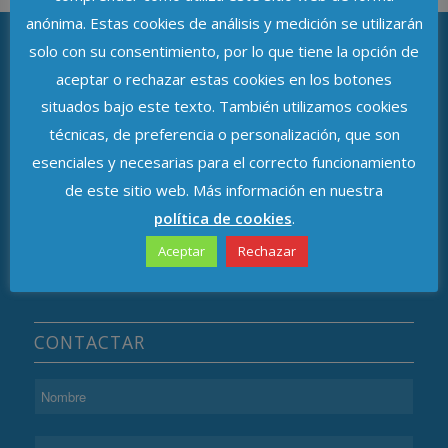
anónima. Estas cookies de análisis y medición se utilizarán
solo con su consentimiento, por lo que tiene la opción de
aceptar o rechazar estas cookies en los botones
ASOCIACIÓN DE DELEGADOS DE
situados bajo este texto. También utilizamos cookies
PROTECCIÓN DE DATOS DE ANDALUCÍA
técnicas, de preferencia o personalización, que son
Avenida de República Argentina, n.º 37
esenciales y necesarias para el correcto funcionamiento
de este sitio web. Más información en nuestra
C.P. 41011, Sevilla
política de cookies
.
Aceptar
Rechazar
CONTACTAR