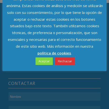
anónima. Estas cookies de análisis y medición se utilizarán
solo con su consentimiento, por lo que tiene la opción de
aceptar o rechazar estas cookies en los botones
ASOCIACIÓN DE DELEGADOS DE
situados bajo este texto. También utilizamos cookies
PROTECCIÓN DE DATOS DE ANDALUCÍA
técnicas, de preferencia o personalización, que son
Avenida de República Argentina, n.º 37
esenciales y necesarias para el correcto funcionamiento
de este sitio web. Más información en nuestra
C.P. 41011, Sevilla
política de cookies
.
Aceptar
Rechazar
CONTACTAR