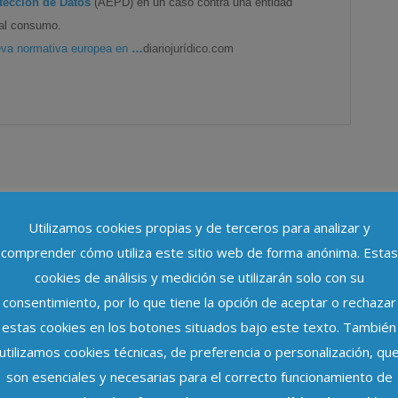
tección de Datos
(AEPD) en un caso contra una entidad
 al consumo.
eva normativa europea en
…
diariojurídico.com
Utilizamos cookies propias y de terceros para analizar y
comprender cómo utiliza este sitio web de forma anónima. Estas
cookies de análisis y medición se utilizarán solo con su
consentimiento, por lo que tiene la opción de aceptar o rechazar
estas cookies en los botones situados bajo este texto. También
utilizamos cookies técnicas, de preferencia o personalización, qu
son esenciales y necesarias para el correcto funcionamiento de