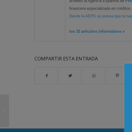
acreditó la Agencia Española de
Pro
financiera especializada en créditos
Desde la AEPD se piensa que la nu
los 32 artículos informativos »
COMPARTIR ESTA ENTRADA
La Policía detiene en un año a 270
personas por verter injurias en …...