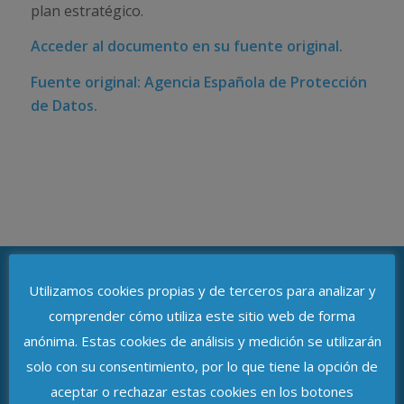
plan estratégico.
Acceder al documento en su fuente original.
Fuente original: Agencia Española de Protección
de Datos.
Utilizamos cookies propias y de terceros para analizar y
comprender cómo utiliza este sitio web de forma
ASOCIACIÓN DE DELEGADOS DE
PROTECCIÓN DE DATOS DE ANDALUCÍA
anónima. Estas cookies de análisis y medición se utilizarán
solo con su consentimiento, por lo que tiene la opción de
Avenida de República Argentina, n.º 37
aceptar o rechazar estas cookies en los botones