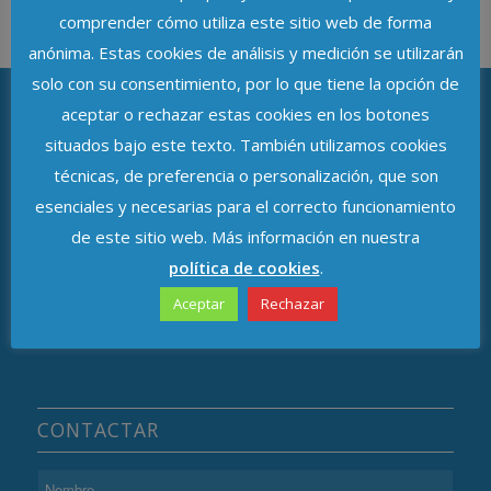
comprender cómo utiliza este sitio web de forma
anónima. Estas cookies de análisis y medición se utilizarán
solo con su consentimiento, por lo que tiene la opción de
aceptar o rechazar estas cookies en los botones
situados bajo este texto. También utilizamos cookies
ASOCIACIÓN DE DELEGADOS DE
técnicas, de preferencia o personalización, que son
PROTECCIÓN DE DATOS DE ANDALUCÍA
esenciales y necesarias para el correcto funcionamiento
Avenida de República Argentina, n.º 37
de este sitio web. Más información en nuestra
política de cookies
.
C.P. 41011, Sevilla
Aceptar
Rechazar
CONTACTAR