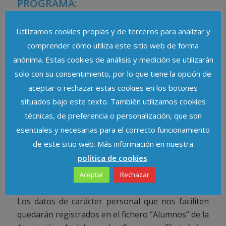
PROGRAMA:
17:00-18:00. La LOPD y su Reglamento de
desarrollo aplicada a los Abogados.
Utilizamos cookies propias y de terceros para analizar y
18:00-18:30. Como localizar e inscribir nuestros
comprender cómo utiliza este sitio web de forma
ficheros en el Registro General de Protección de
anónima. Estas cookies de análisis y medición se utilizarán
Datos.
solo con su consentimiento, por lo que tiene la opción de
18:30-19:15. Análisis legal del tratamiento, y
aceptar o rechazar estas cookies en los botones
redacción de cláusulas y contratos.
situados bajo este texto. También utilizamos cookies
19:15-20:00. Redacción e implantación del
técnicas, de preferencia o personalización, que son
Documento de Medidas de Seguridad.
esenciales y necesarias para el correcto funcionamiento
PONENTE:
de este sitio web. Más información en nuestra
Pedro Rodríguez López de Lemus
.
política de cookies
.
Puede ampliar esta información en el correo
electrónico
info@protecciondedatosenadalucia.es
,
Aceptar
Rechazar
o en el teléfono 902021936.
Los datos de carácter personal que nos faciliten
quedarán registrados en el fichero “Alumnos” de la