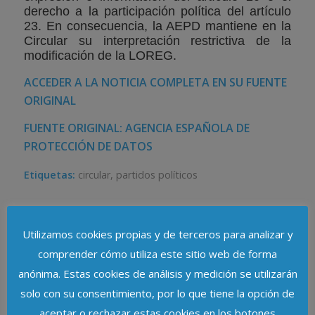
derecho a la participación política del artículo
23. En consecuencia, la AEPD mantiene en la
Circular su interpretación restrictiva de la
modificación de la LOREG.
ACCEDER A LA NOTICIA COMPLETA EN SU FUENTE
ORIGINA
L
FUENTE ORIGINAL: AGENCIA ESPAÑOLA DE
PROTECCIÓN DE DATOS
Etiquetas:
circular
,
partidos políticos
COMPARTIR ESTA ENTRADA
Utilizamos cookies propias y de terceros para analizar y
comprender cómo utiliza este sitio web de forma
anónima. Estas cookies de análisis y medición se utilizarán
solo con su consentimiento, por lo que tiene la opción de
aceptar o rechazar estas cookies en los botones