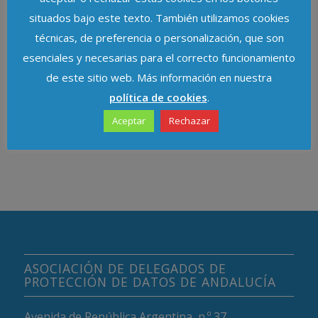
situados bajo este texto. También utilizamos cookies
QUIZÁS TE INTERESE
técnicas, de preferencia o personalización, que son
esenciales y necesarias para el correcto funcionamiento
de este sitio web. Más información en nuestra
política de cookies
.
Aceptar
Rechazar
ASOCIACIÓN DE DELEGADOS DE
PROTECCIÓN DE DATOS DE ANDALUCÍA
Avenida de República Argentina, n.º 37